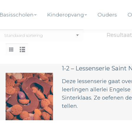
Basisscholen
Kinderopvang
Ouders
O
Basisscholen
Kinderopvang
Ouders
O
Resultaat
1-2 – Lessenserie Saint 
Deze lessenserie gaat over
leerlingen allerlei Engels
Sinterklaas. Ze oefenen d
tellen.