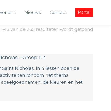
ver ons
Nieuws
Contact
Portal
ver ons
Nieuws
Contact
Portal
 1–16 van de 265 resultaten wordt getoond
Nicholas – Groep 1-2
 Saint Nicholas. In 4 lessen doen de
e activiteiten rondom het thema
e speelgoednamen, de kleuren en het