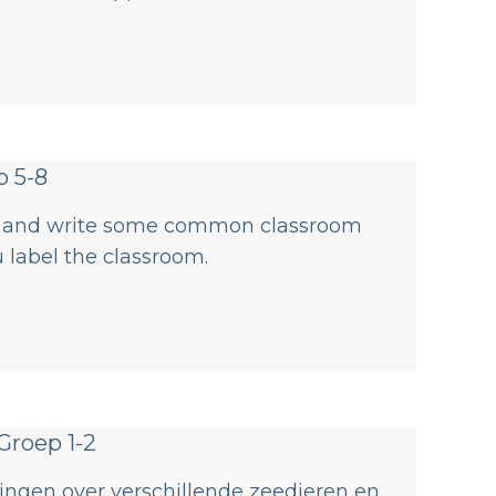
p 5-8
ead and write some common classroom
u label the classroom.
Groep 1-2
rlingen over verschillende zeedieren en