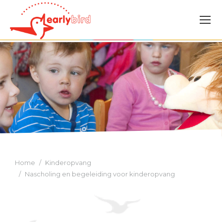
Je bent hier:
Home
Kinderopvang
Nascholing en begeleiding voor kinderopvang