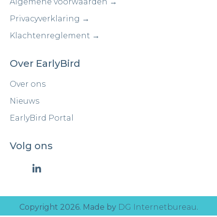
Algemene voorwaarden →
Privacyverklaring →
Klachtenreglement →
Over EarlyBird
Over ons
Nieuws
EarlyBird Portal
Volg ons
Copyright 2026. Made by
DG Internetbureau
.