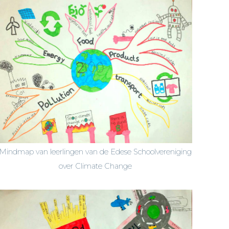
Mindmap van leerlingen van de Edese Schoolvereniging
over Climate Change