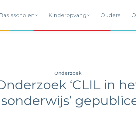
Basisscholen
Kinderopvang
Ouders
O
Basisscholen
Kinderopvang
Ouders
O
Onderzoek
Onderzoek ‘CLIL in he
isonderwijs’ gepublic