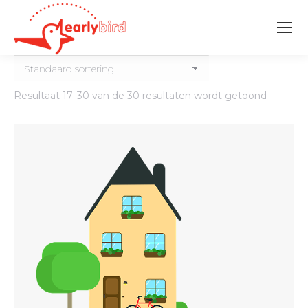
Resultaat 17–30 van de 30 resultaten wordt getoond