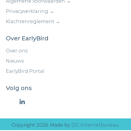
Algemene voorwaarden →
Privacyverklaring →
Klachtenreglement →
Over EarlyBird
Over ons
Nieuws
EarlyBird Portal
Volg ons
Copyright 2026. Made by
DG Internetbureau
.