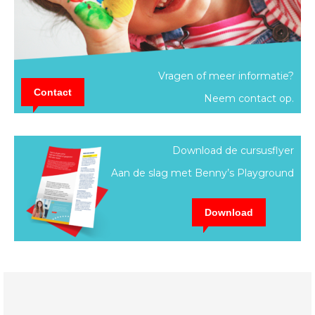
Vragen of meer informatie?
Contact
Neem contact op.
Download de cursusflyer
Aan de slag met Benny’s Playground
Download