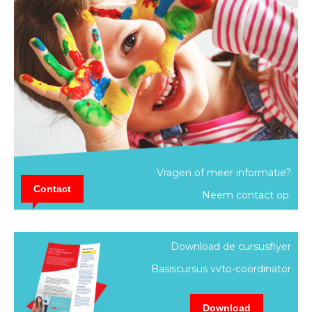
Vragen of meer informatie?
Contact
Neem contact op.
Download de cursusflyer
Basiscursus vvto-coördinator
Download