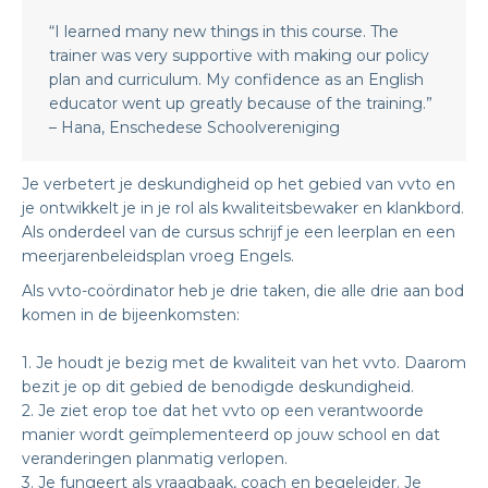
“I learned many new things in this course. The
trainer was very supportive with making our policy
plan and curriculum. My confidence as an English
educator went up greatly because of the training.”
– Hana, Enschedese Schoolvereniging
Je verbetert je deskundigheid op het gebied van vvto en
je ontwikkelt je in je rol als kwaliteitsbewaker en klankbord.
Als onderdeel van de cursus schrijf je een leerplan en een
meerjarenbeleidsplan vroeg Engels.
Als vvto-coördinator heb je drie taken, die alle drie aan bod
komen in de bijeenkomsten:
1. Je houdt je bezig met de kwaliteit van het vvto. Daarom
bezit je op dit gebied de benodigde deskundigheid.
2. Je ziet erop toe dat het vvto op een verantwoorde
manier wordt geïmplementeerd op jouw school en dat
veranderingen planmatig verlopen.
3. Je fungeert als vraagbaak, coach en begeleider. Je