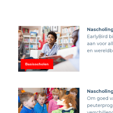
Nascholing
EarlyBird 
aan voor al
en wereldb
Basisscholen
Nascholin
Om goed va
peuterprog
verschille