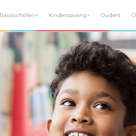
Basisscholen
Kinderopvang
Ouders
O
Basisscholen
Kinderopvang
Ouders
O