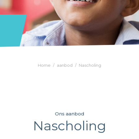
Je bent hier:
Home
aanbod
Nascholing
Ons aanbod
Nascholing