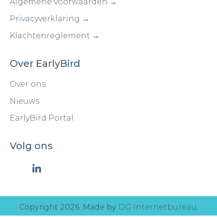
Algemene voorwaarden →
Privacyverklaring →
Klachtenreglement →
Over EarlyBird
Over ons
Nieuws
EarlyBird Portal
Volg ons
Copyright 2026. Made by
DG Internetbureau
.