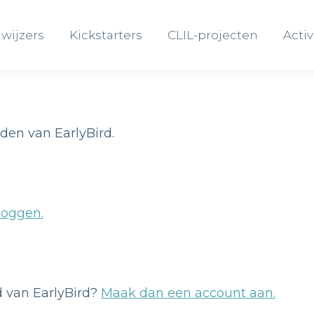
wijzers
Kickstarters
CLIL-projecten
Activ
wijzers
Kickstarters
CLIL-projecten
Activ
eden van EarlyBird.
loggen.
id van EarlyBird?
Maak dan een account aan.