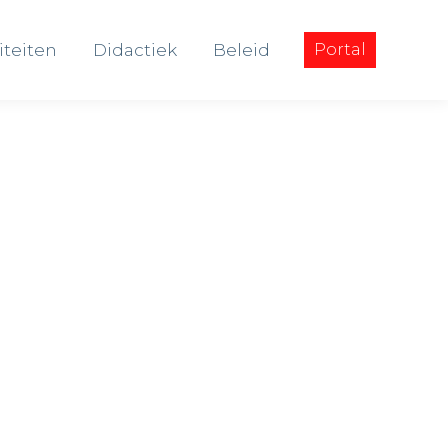
iteiten
Didactiek
Beleid
Portal
iteiten
Didactiek
Beleid
Portal