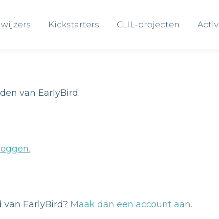
wijzers
Kickstarters
CLIL-projecten
Activ
wijzers
Kickstarters
CLIL-projecten
Activ
eden van EarlyBird.
loggen.
id van EarlyBird?
Maak dan een account aan.