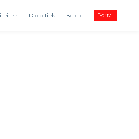
iteiten
Didactiek
Beleid
Portal
iteiten
Didactiek
Beleid
Portal