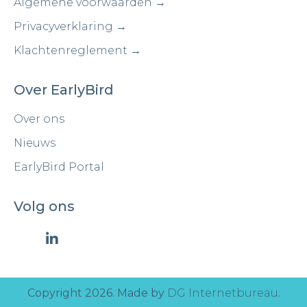
Algemene voorwaarden →
Privacyverklaring →
Klachtenreglement →
Over EarlyBird
Over ons
Nieuws
EarlyBird Portal
Volg ons
Copyright 2026. Made by
DG Internetbureau
.