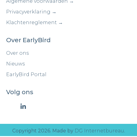
Algemene voorwaarden →
Privacyverklaring →
Klachtenreglement →
Over EarlyBird
Over ons
Nieuws
EarlyBird Portal
Volg ons
Copyright 2026. Made by
DG Internetbureau
.