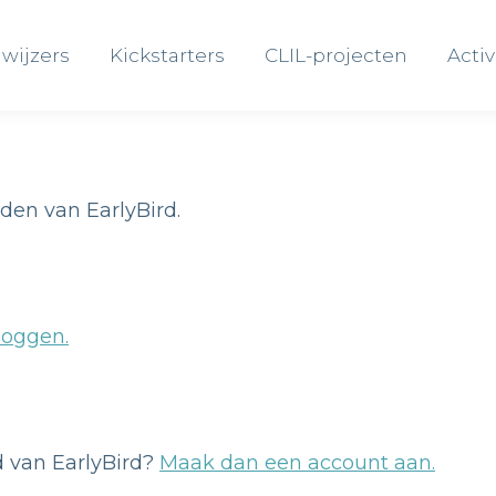
wijzers
Kickstarters
CLIL-projecten
Activ
wijzers
Kickstarters
CLIL-projecten
Activ
eden van EarlyBird.
loggen.
id van EarlyBird?
Maak dan een account aan.