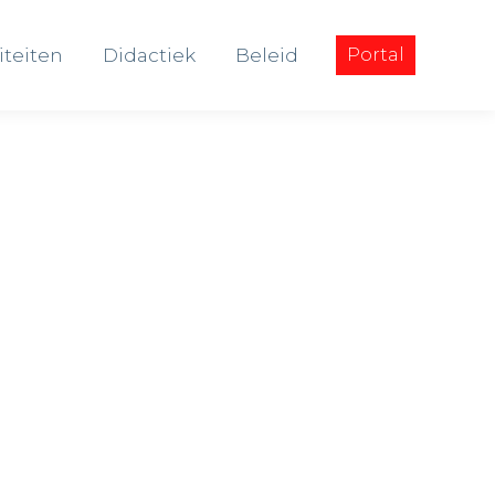
iteiten
Didactiek
Beleid
Portal
iteiten
Didactiek
Beleid
Portal