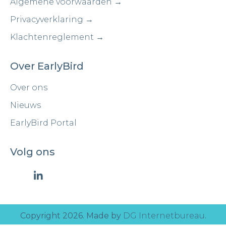
Algemene voorwaarden →
Privacyverklaring →
Klachtenreglement →
Over EarlyBird
Over ons
Nieuws
EarlyBird Portal
Volg ons
Copyright 2026. Made by
DG Internetbureau
.