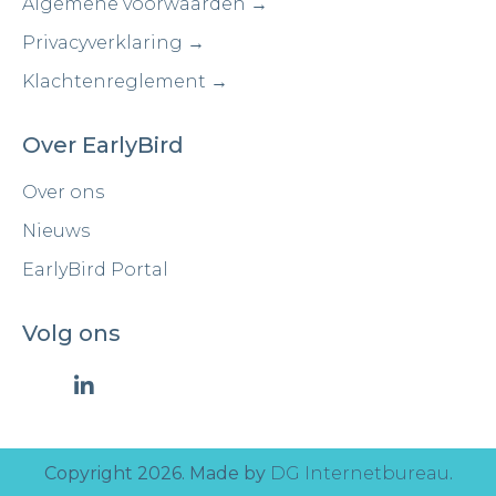
Algemene voorwaarden →
Privacyverklaring →
Klachtenreglement →
Over EarlyBird
Over ons
Nieuws
EarlyBird Portal
Volg ons
Copyright 2026. Made by
DG Internetbureau
.