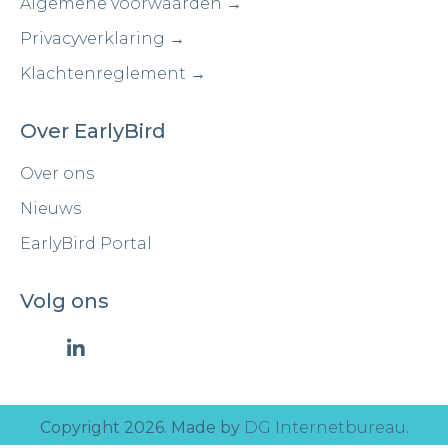
Algemene voorwaarden →
Privacyverklaring →
Klachtenreglement →
Over EarlyBird
Over ons
Nieuws
EarlyBird Portal
Volg ons
Copyright 2026. Made by
DG Internetbureau
.