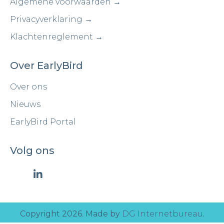
Algemene voorwaarden →
Privacyverklaring →
Klachtenreglement →
Over EarlyBird
Over ons
Nieuws
EarlyBird Portal
Volg ons
Copyright 2026. Made by
DG Internetbureau
.