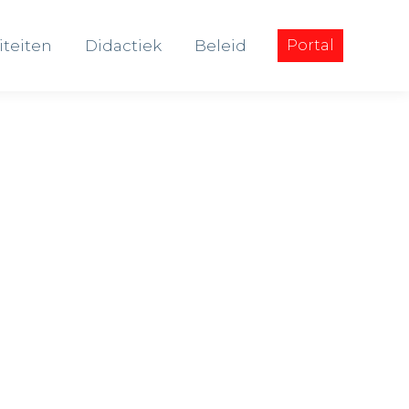
iteiten
Didactiek
Beleid
Portal
iteiten
Didactiek
Beleid
Portal