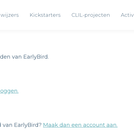
wijzers
Kickstarters
CLIL-projecten
Activ
wijzers
Kickstarters
CLIL-projecten
Activ
eden van EarlyBird.
loggen.
id van EarlyBird?
Maak dan een account aan.