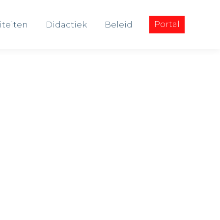
iteiten
Didactiek
Beleid
Portal
iteiten
Didactiek
Beleid
Portal