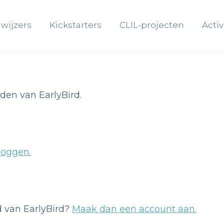
wijzers
Kickstarters
CLIL-projecten
Activ
wijzers
Kickstarters
CLIL-projecten
Activ
eden van EarlyBird.
loggen.
id van EarlyBird?
Maak dan een account aan.