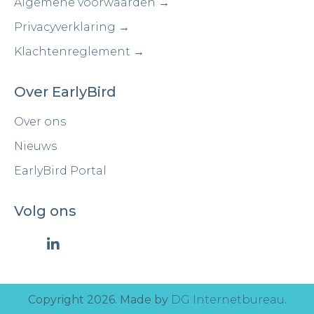
Algemene voorwaarden →
Privacyverklaring →
Klachtenreglement →
Over EarlyBird
Over ons
Nieuws
EarlyBird Portal
Volg ons
Copyright 2026. Made by
DG Internetbureau
.