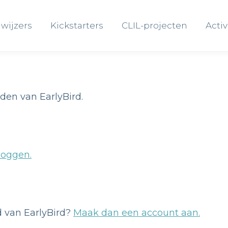
wijzers
Kickstarters
CLIL-projecten
Activ
wijzers
Kickstarters
CLIL-projecten
Activ
eden van EarlyBird.
loggen.
id van EarlyBird?
Maak dan een account aan.