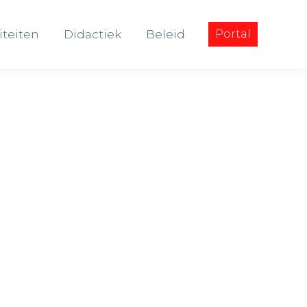
iteiten
Didactiek
Beleid
Portal
iteiten
Didactiek
Beleid
Portal