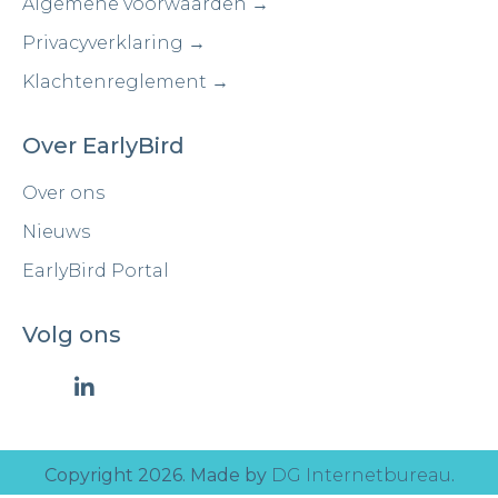
Algemene voorwaarden →
Privacyverklaring →
Klachtenreglement →
Over EarlyBird
Over ons
Nieuws
EarlyBird Portal
Volg ons
Copyright 2026. Made by
DG Internetbureau
.