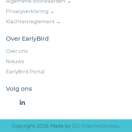
Algemene voorwaarden →
Privacyverklaring →
Klachtenreglement →
Over EarlyBird
Over ons
Nieuws
EarlyBird Portal
Volg ons
Copyright 2026. Made by
DG Internetbureau
.