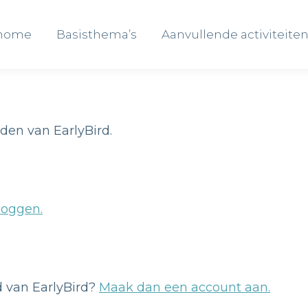
 home
Basisthema’s
Aanvullende activiteite
 home
Basisthema’s
Aanvullende activiteite
eden van EarlyBird.
loggen.
id van EarlyBird?
Maak dan een account aan.