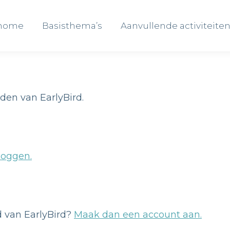
 home
Basisthema’s
Aanvullende activiteite
 home
Basisthema’s
Aanvullende activiteite
eden van EarlyBird.
loggen.
id van EarlyBird?
Maak dan een account aan.